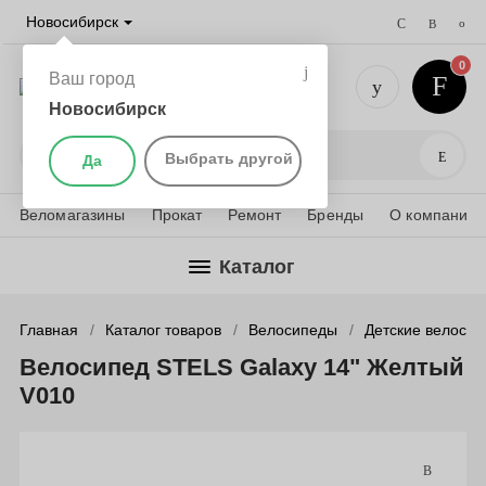
Новосибирск
0
Ваш город
Новосибирск
+7 (383) 
Поис
Выбрать другой
Да
Веломагазины
Прокат
Ремонт
Бренды
О компании
Каталог
Главная
Каталог товаров
Велосипеды
Детские велоси
Велосипед STELS Galaxy 14" Желтый
V010