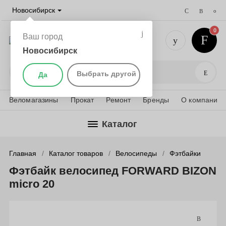
Новосибирск
0
Ваш город
Новосибирск
+7 (383) 
Поис
Выбрать другой
Да
Веломагазины
Прокат
Ремонт
Бренды
О компании
Каталог
Главная
Каталог товаров
Велосипеды
Фэтбайки
Фэтбайк велосипед FORWARD BIZON
micro 20