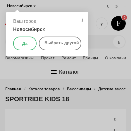
Новосибирск
0
Ваш город
Новосибирск
+7 (383) 
Поис
Выбрать другой
Да
Веломагазины
Прокат
Ремонт
Бренды
О компании
Каталог
Главная
Каталог товаров
Велосипеды
Детские велоси
SPORTRIDE KIDS 18